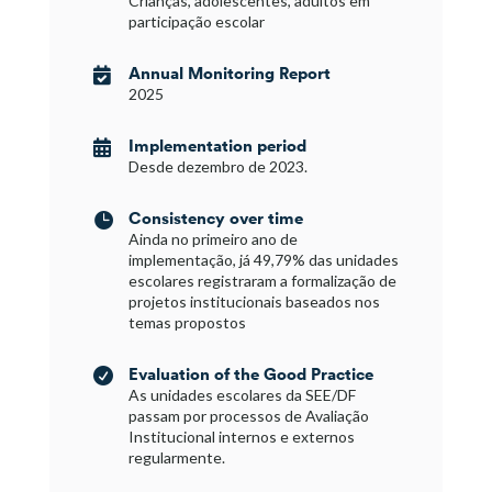
Crianças, adolescentes, adultos em
participação escolar
Annual Monitoring Report

2025
Implementation period

Desde dezembro de 2023.
Consistency over time

Ainda no primeiro ano de
implementação, já 49,79% das unidades
escolares registraram a formalização de
projetos institucionais baseados nos
temas propostos
Evaluation of the Good Practice

As unidades escolares da SEE/DF
passam por processos de Avaliação
Institucional internos e externos
regularmente.