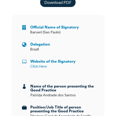
Download PDF
Official Name of Signatory

Barueri (Sao Paulo)
Delegation

Brazil
Website of the Signatory

Click Here
Name of the person presenting the

Good Practice
Patrizia Andrade dos Santos
Position/Job Title of person

presenting the Good Practice
Diretora Geral da Secretaria da Família