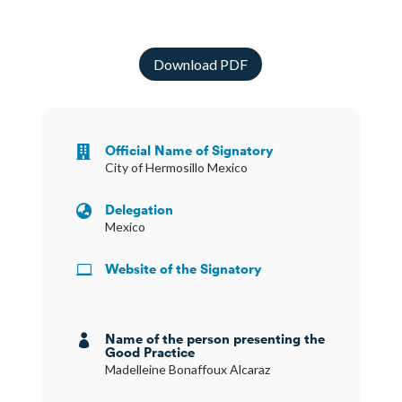
Download PDF
Official Name of Signatory

City of Hermosillo Mexico
Delegation

Mexico
Website of the Signatory

Name of the person presenting the

Good Practice
Madelleine Bonaffoux Alcaraz